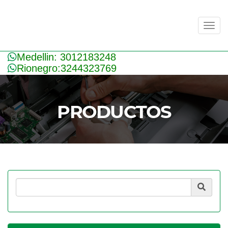
Men
Medellin: 3012183248
Rionegro:3244323769
PRODUCTOS
Product Search