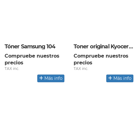
Tóner Samsung 104
Toner original Kyocera TK 477
Compruebe nuestros
Compruebe nuestros
precios
precios
TAX inc.
TAX inc.
Más info
Más info