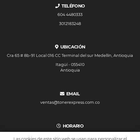
TELÉFONO
604 4480333
3012183248
UBICACIÓN
Cra 65 # 8b-91 Local 016 CC Terminal del sur Medellín, Antioquia
Itagüí - 055410
Antioquia
EMAIL
ventas@tonerexpress.com.co
HORARIO
De lunes a viernes 8am a 6pm.
Las cookies de este sitio web se usan para personalizar el