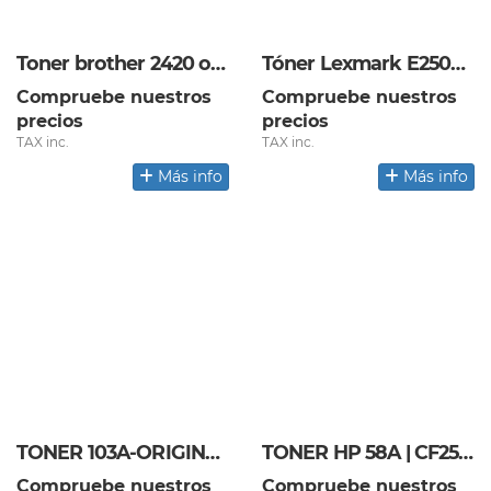
Toner brother 2420 original
Tóner Lexmark E250A11E
Compruebe nuestros
Compruebe nuestros
precios
precios
TAX inc.
TAX inc.
Más info
Más info
TONER 103A-ORIGINAL
TONER HP 58A | CF258A
Compruebe nuestros
Compruebe nuestros