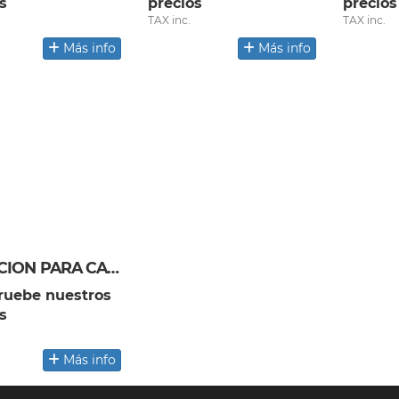
s
precios
precios
TAX inc.
TAX inc.
Más info
Más info
DOTACION PARA CABALLEROS
uebe nuestros
s
Más info