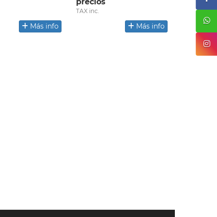
precios
TAX inc.
Más info
Más info