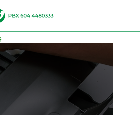
PBX 604 4480333
9