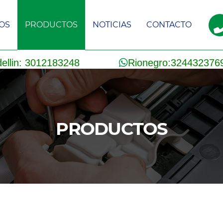
IOS
PRODUCTOS
NOTICIAS
CONTACTO
ellin: 3012183248
Rionegro:324432376
PRODUCTOS