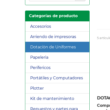
Categorías de producto
Accesorios
Arriendo de impresoras
5 artícul
Dotaciòn de Uniformes
Papeleria
Perifericos
Portátiles y Computadores
Plotter
Kit de mantenimiento
Compr
Repuestos y partes para