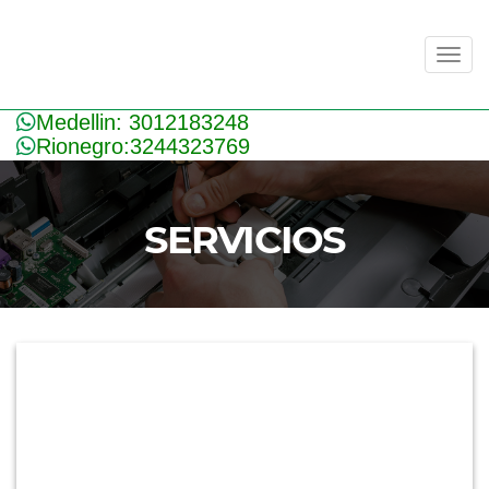
Men
Medellin: 3012183248
Rionegro:3244323769
SERVICIOS