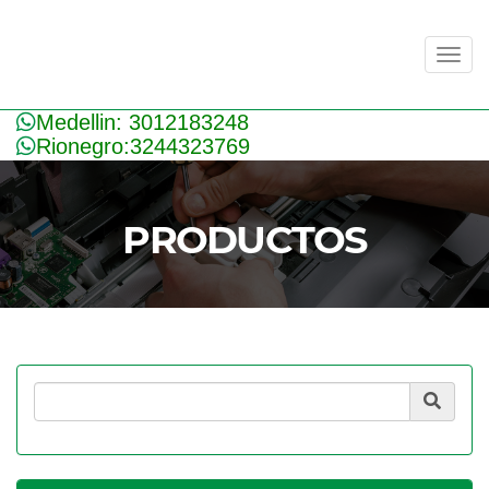
Men
Medellin: 3012183248
Rionegro:3244323769
PRODUCTOS
Product Search