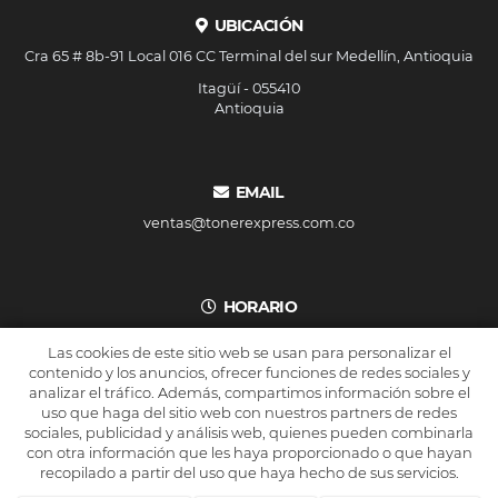
UBICACIÓN
Cra 65 # 8b-91 Local 016 CC Terminal del sur Medellín, Antioquia
Itagüí - 055410
Antioquia
EMAIL
ventas@tonerexpress.com.co
HORARIO
De lunes a viernes 8am a 6pm.
Las cookies de este sitio web se usan para personalizar el
Sábados de 8 am a 4pm.
contenido y los anuncios, ofrecer funciones de redes sociales y
analizar el tráfico. Además, compartimos información sobre el
uso que haga del sitio web con nuestros partners de redes
sociales, publicidad y análisis web, quienes pueden combinarla
con otra información que les haya proporcionado o que hayan
recopilado a partir del uso que haya hecho de sus servicios.